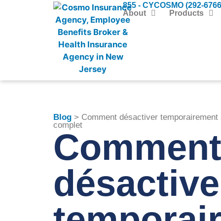
855 - CYCOSMO (292-6766
About
Products
Blog
> Comment désactiver temporairement s
complet
Commen
désactive
temporai