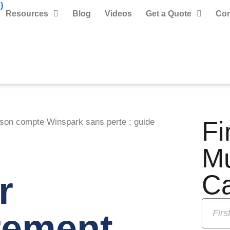
)
Resources
Blog
Videos
Get a Quote
Con
Fi
on compte Winspark sans perte : guide
t
M
r
C
rement