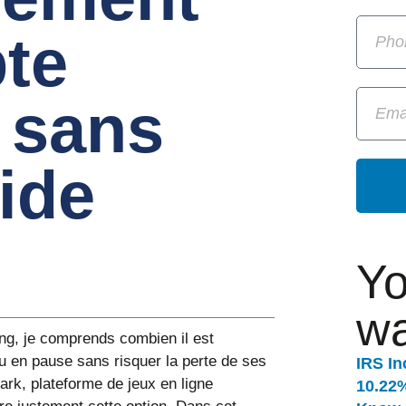
te
 sans
uide
Yo
wa
ing, je comprends combien il est
eu en pause sans risquer la perte de ses
IRS In
rk, plateforme de jeux en ligne
10.22