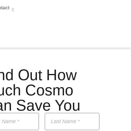
tact
nd Out How
uch Cosmo
an Save You