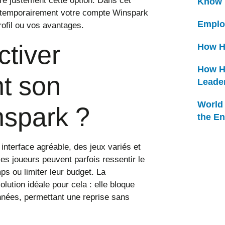
fre justement cette option. Dans cet
Know
r temporairement votre compte Winspark
Emplo
rofil ou vos avantages.
tiver
How H
How H
t son
Leade
World 
nspark ?
the En
interface agréable, des jeux variés et
les joueurs peuvent parfois ressentir le
s ou limiter leur budget. La
lution idéale pour cela : elle bloque
nnées, permettant une reprise sans